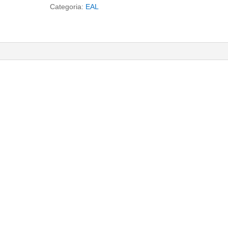
de
Categoria:
EAL
Libertação
quantidade