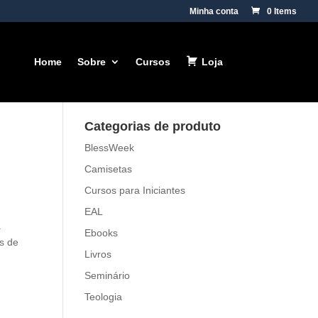
Minha conta
0 Items
Home
Sobre
Cursos
Loja
Categorias de produto
BlessWeek
Camisetas
Cursos para Iniciantes
EAL
a
Ebooks
os de
Livros
Seminário
Teologia