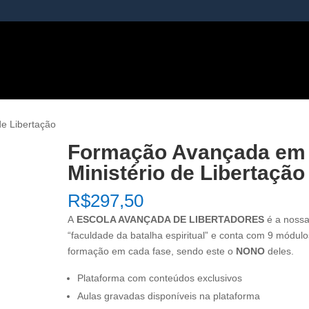
e Libertação
Formação Avançada em
Ministério de Libertação
R$
297,50
A
ESCOLA AVANÇADA DE LIBERTADORES
é a noss
“faculdade da batalha espiritual” e conta com 9 módul
formação em cada fase, sendo este o
NONO
deles.
Plataforma com conteúdos exclusivos
Aulas gravadas disponíveis na plataforma