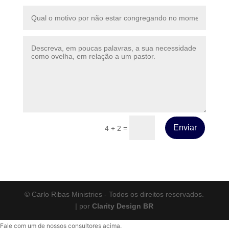
Enviar
=
4 + 2
© Carlo Ribas Ministries - Todos os direitos reservados.
| por
Clarity Design BR
Fale com um de nossos consultores acima.