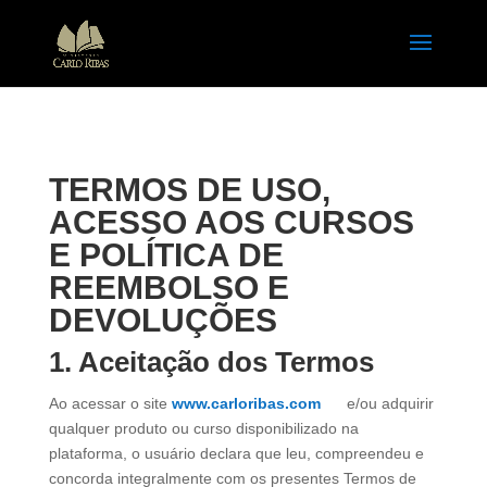
TERMOS DE USO,
ACESSO AOS CURSOS
E POLÍTICA DE
REEMBOLSO E
DEVOLUÇÕES
1. Aceitação dos Termos
Ao acessar o site
www.carloribas.com
e/ou adquirir
qualquer produto ou curso disponibilizado na
plataforma, o usuário declara que leu, compreendeu e
concorda integralmente com os presentes Termos de