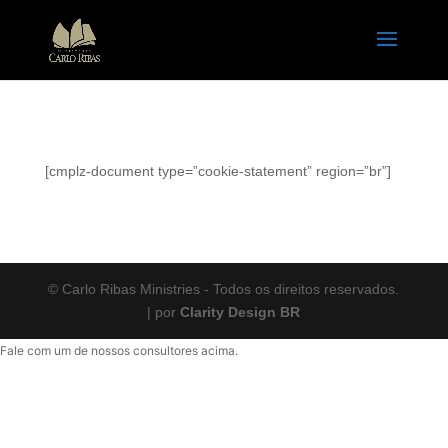
[cmplz-document type=”cookie-statement” region=”br”]
© Carlo Ribas Ministries - Todos os direitos reservados.
| por
Clarity Design BR
Fale com um de nossos consultores acima.