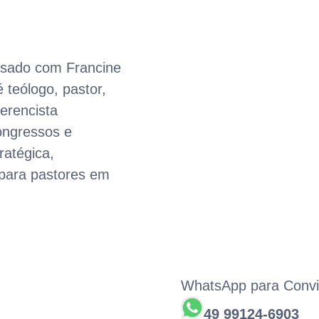
asado com Francine
 teólogo, pastor,
ferencista
ongressos e
ratégica,
 para pastores em
WhatsApp para Convi
49 99124-6903