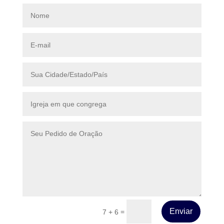
Enviar
=
7 + 6