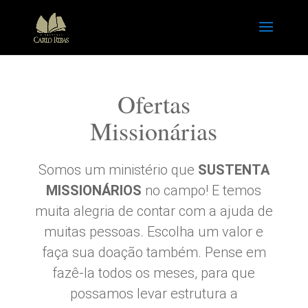
Ofertas
Missionárias
Somos um ministério que
SUSTENTA
MISSIONÁRIOS
no campo! E temos
muita alegria de contar com a ajuda de
muitas pessoas. Escolha um valor e
faça sua doação também. Pense em
fazê-la todos os meses, para que
possamos levar estrutura a