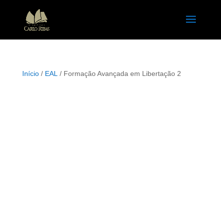
Início
/
EAL
/ Formação Avançada em Libertação 2