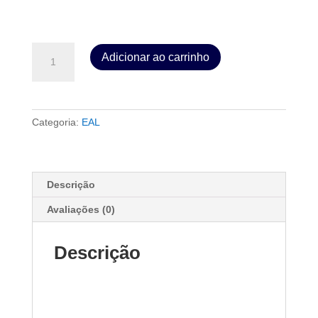
Formação
Adicionar ao carrinho
Avançada
-
Possessão
Demoníaca
Categoria:
EAL
quantidade
Descrição
Avaliações (0)
Descrição