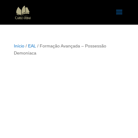
Início
/
EAL
/ Formação Avançada – Possessão
Demoníaca