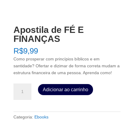
Apostila de FÉ E
FINANÇAS
R$
9,99
Como prosperar com princípios bíblicos e em
santidade? Ofertar e dizimar de forma correta mudam a
estrutura financeira de uma pessoa. Aprenda como!
Apostila
Adicionar ao carrinho
de
FÉ
E
FINANÇAS
Categoria:
Ebooks
quantidade