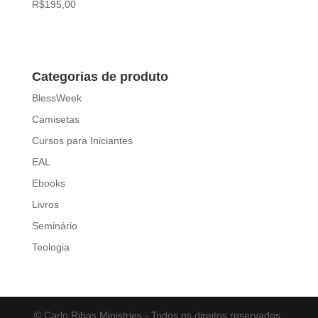
R$
195,00
Categorias de produto
BlessWeek
Camisetas
Cursos para Iniciantes
EAL
Ebooks
Livros
Seminário
Teologia
© Carlo Ribas Ministries - Todos os direitos reservados.