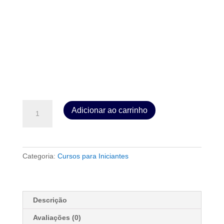
Batalha
Adicionar ao carrinho
Espiritual
nas
Finanças
quantidade
Categoria:
Cursos para Iniciantes
Descrição
Avaliações (0)