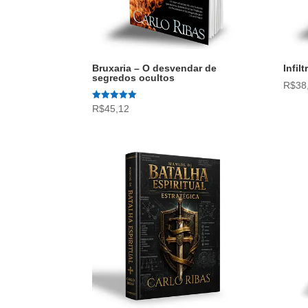
Bruxaria – O desvendar de
Infil
segredos ocultos
R$
38
Avaliação
R$
45,12
5.00
de 5