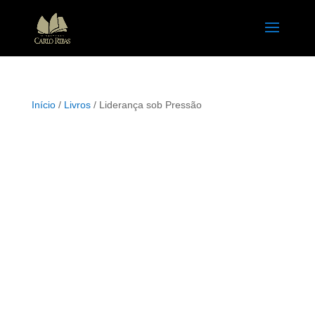
Início
/
Livros
/ Liderança sob Pressão