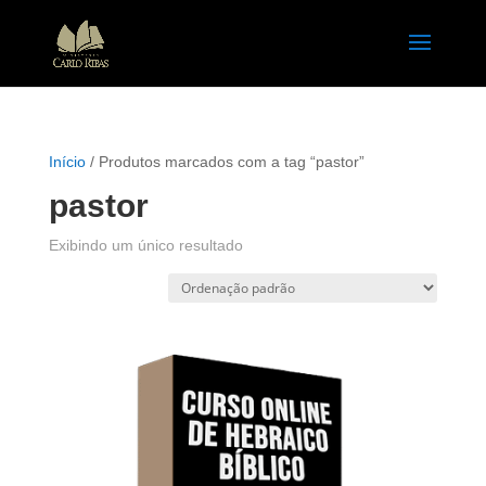
Início
/ Produtos marcados com a tag “pastor”
pastor
Exibindo um único resultado