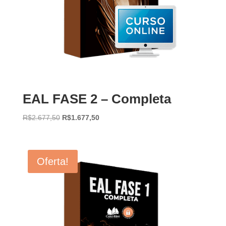
EAL FASE 2 – Completa
O
O
R$
2.677,50
R$
1.677,50
preço
preço
original
atual
era:
é:
Oferta!
R$2.677,50.
R$1.677,50.