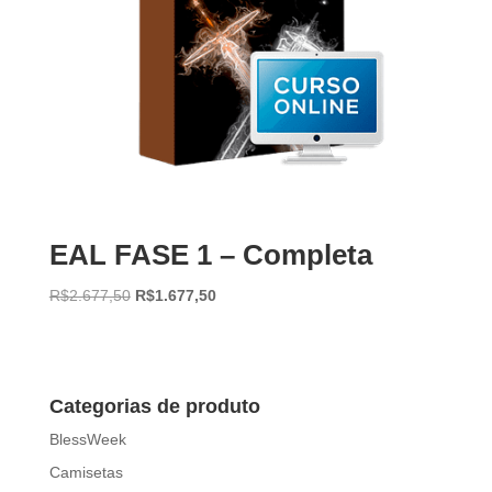
EAL FASE 1 – Completa
O
O
R$
2.677,50
R$
1.677,50
preço
preço
original
atual
era:
é:
R$2.677,50.
R$1.677,50.
Categorias de produto
BlessWeek
Camisetas