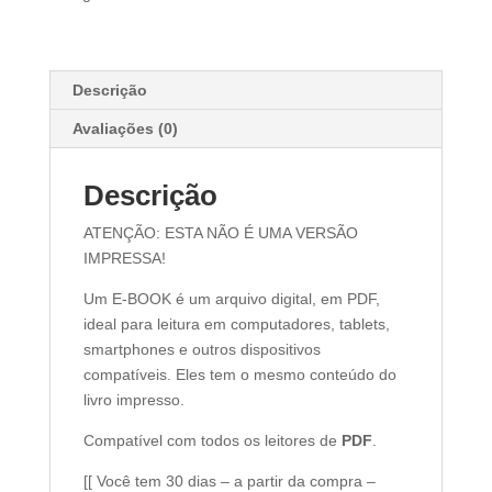
desvendar
de
segredos
ocultos
Descrição
quantidade
Avaliações (0)
Descrição
ATENÇÃO: ESTA NÃO É UMA VERSÃO
IMPRESSA!
Um E-BOOK é um arquivo digital, em PDF,
ideal para leitura em computadores, tablets,
smartphones e outros dispositivos
compatíveis. Eles tem o mesmo conteúdo do
livro impresso.
Compatível com todos os leitores de
PDF
.
[[ Você tem 30 dias – a partir da compra –