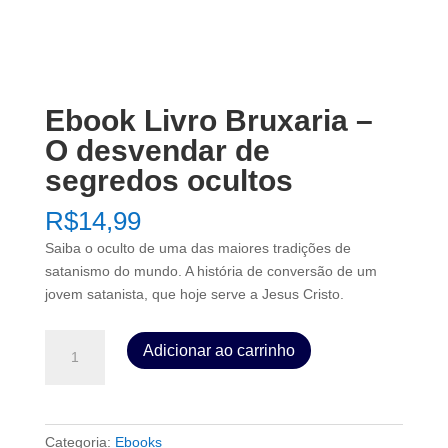
Ebook Livro Bruxaria –
O desvendar de
segredos ocultos
R$
14,99
Saiba o oculto de uma das maiores tradições de
satanismo do mundo. A história de conversão de um
jovem satanista, que hoje serve a Jesus Cristo.
Ebook
Adicionar ao carrinho
Livro
Bruxaria
-
O
Categoria:
Ebooks