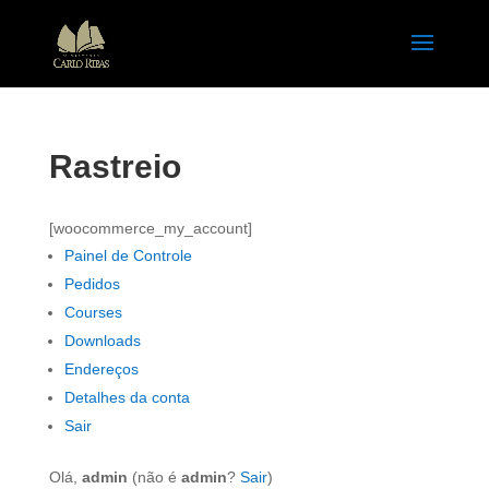
Rastreio
[woocommerce_my_account]
Painel de Controle
Pedidos
Courses
Downloads
Endereços
Detalhes da conta
Sair
Olá,
admin
(não é
admin
?
Sair
)