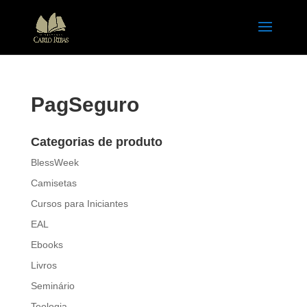
PagSeguro
Categorias de produto
BlessWeek
Camisetas
Cursos para Iniciantes
EAL
Ebooks
Livros
Seminário
Teologia