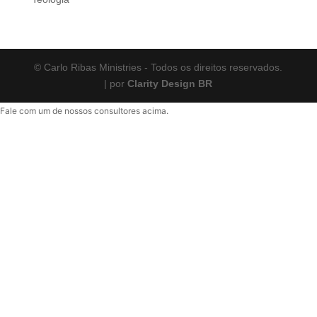
© Carlo Ribas Ministries - Todos os direitos reservados.
| por
Clarity Design BR
Fale com um de nossos consultores acima.