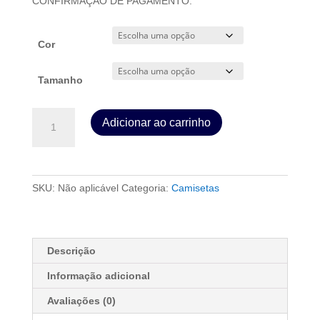
CONFIRMAÇÃO DE PAGAMENTO.
Cor
Tamanho
T-
Adicionar ao carrinho
Shirt
-
O
Rei
SKU:
Não aplicável
Categoria:
Camisetas
Está
Voltando
quantidade
Descrição
Informação adicional
Avaliações (0)