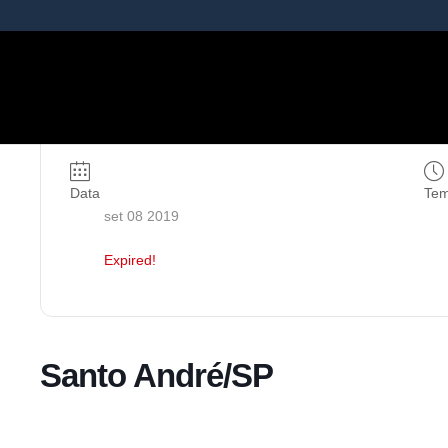
Data
Te
set 08 2019
Expired!
Santo André/SP