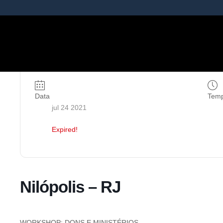
Data
Tem
jul 24 2021
Expired!
Nilópolis – RJ
WORKSHOP: DONS E MINISTÉRIOS