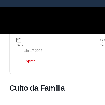
Data
Te
abr 17 2022
Expired!
Culto da Família