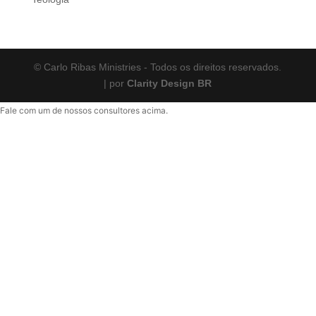
© Carlo Ribas Ministries - Todos os direitos reservados.
| por
Clarity Design BR
Fale com um de nossos consultores acima.