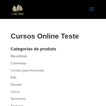
Cursos Online Teste
Categorias de produto
BlessWeek
Camisetas
Cursos para Iniciantes
EAL
Ebooks
Livros
Seminário
Teologia