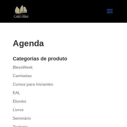
Agenda
Categorias de produto
BlessWeek
Camisetas
Cursos para Iniciantes
EAL
Ebooks
Livros
Seminário
Teologia