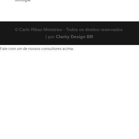
© Carlo Ribas Ministries - Todos os direitos reservados.
| por
Clarity Design BR
Fale com um de nossos consultores acima.