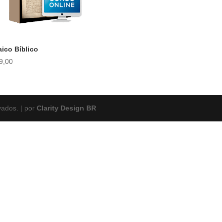
ico Bíblico
9,00
vados. | por
Clarity Design BR