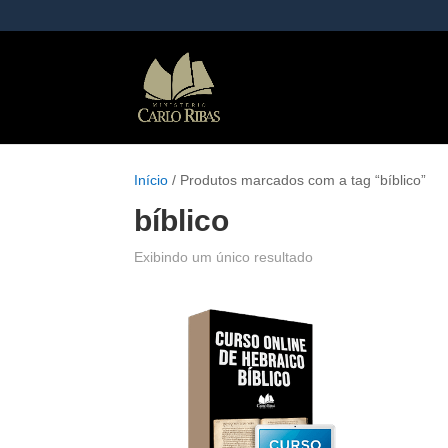
Início
/ Produtos marcados com a tag “bíblico”
bíblico
Exibindo um único resultado