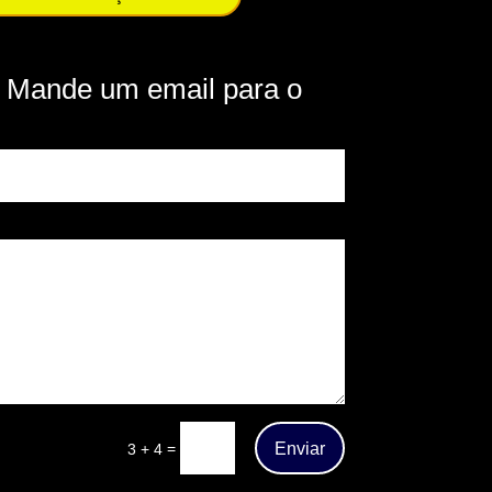
 Mande um email para o
Enviar
=
3 + 4