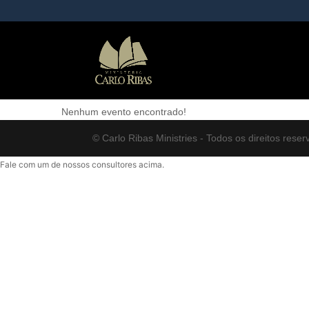
Seminário de Batalha Esp
Nenhum evento encontrado!
© Carlo Ribas Ministries - Todos os direitos reser
Fale com um de nossos consultores acima.